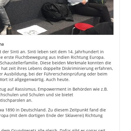
ma
der Sinti an. Sinti leben seit dem 14. Jahrhundert in
ie erste Fluchtbewegung aus Indien Richtung Europa.
 Schaustellerfamilie. Diese beiden Merkmale konnten die
hat zeit ihres Lebens doppelte Diskriminierung erfahren,
 der Ausbildung, bei der Führerscheinprüfung oder beim
ort ist allgegenwärtig. Auch heute.
Bezug auf Rassismus, Empowerment in Behörden wie z.B.
ochschulen und Schulen und sie bietet
tischparolen an.
wa 1890 in Deutschland. Zu diesem Zeitpunkt fand die
opa (mit dem dortigen Ende der Sklaverei) Richtung
 dem Grundgesetz alle gleich. Dafür gibt es sogar seit