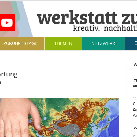
ZUKUNFTSTAGE
THEMEN
NETZWERK
We
ortung
T
n
Al
11
Gl
Zu
Vo
W
Kl