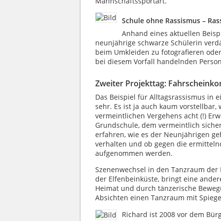
Mannschaftssportart.
Schule ohne Rassismus – Ras
Anhand eines aktuellen Beispi
neunjährige schwarze Schülerin verdäc
beim Umkleiden zu fotografieren oder 
bei diesem Vorfall handelnden Person
Zweiter Projekttag: Fahrscheinkon
Das Beispiel für Alltagsrassismus in
sehr. Es ist ja auch kaum vorstellb
vermeintlichen Vergehens acht (!) E
Grundschule, dem vermeintlich siche
erfahren, wie es der Neunjährigen ge
verhalten und ob gegen die ermitteln
aufgenommen werden.
Szenenwechsel in den Tanzraum der I
der Elfenbeinküste, bringt eine ande
Heimat und durch tänzerische Bewegu
Absichten einen Tanzraum mit Spiegel
Richard ist 2008 vor dem Bür