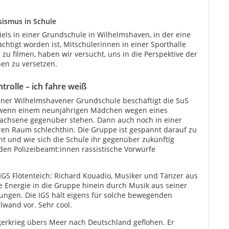
sismus in Schule
els in einer Grundschule in Wilhelmshaven, in der eine
htigt worden ist, Mitschülerinnen in einer Sporthalle
zu filmen, haben wir versucht, uns in die Perspektive der
en zu versetzen.
trolle – ich fahre weiß
 einer Wilhelmshavener Grundschule beschäftigt die SuS
ar, wenn einem neunjährigen Mädchen wegen eines
rwachsene gegenüber stehen. Dann auch noch in einer
ren Raum schlechthin. Die Gruppe ist gespannt darauf zu
ht und wie sich die Schule ihr gegenüber zukünftig
den Polizeibeamt:innen rassistische Vorwürfe
GS Flötenteich: Richard Kouadio, Musiker und Tänzer aus
re Energie in die Gruppe hinein durch Musik aus seiner
ngen. Die IGS hält eigens für solche bewegenden
wand vor. Sehr cool.
gerkrieg übers Meer nach Deutschland geflohen. Er