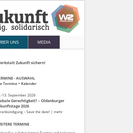
ÜBER UNS
MEDIA
rkstatt Zukunft sichern!
ERMINE - AUSWAHL
le Termine >
Kalender
.-13. September 2026
obale Gerechtigkeit? – Oldenburger
kunftstage 2026
rankündigung – Save the date! | mehr
EITERE TERMINE
icken Sie auf den letzten Termin und gelangen