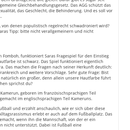
llgemeine Gleichbehandlungsgesetz. Das AGG schützt das
Sexualität, das Geschlecht, die Behinderung. Und es soll vor
…
le, von denen populistisch regelrecht schwadroniert wird?
Saras Tipp: bitte nicht verallgemeinern und nicht
 Fomboh, funktioniert Saras Fragespiel für den Einstieg
tfarbe ist schwarz. Das Spiel funktioniert eigentlich
ra. Das machen die Fragen nach seiner Herkunft deutlich:
, Frankreich und weitere Vorschläge. Sehr gute Frage: Bist
t natürlich ein großer, denn allein unsere Hautfarbe führt
hen sprichst du?
s Kamerun, geboren im französischsprachigen Teil
gemacht im englischsprachigen Teil Kameruns.
Fußball und erzählt anschaulich, wie er sich über diese
 Alltagsrassismus erlebt er auch auf dem Fußballplatz. Das
gemacht, wenn ihn die Mannschaft, von der er ein
n nicht unterstützt. Dabei ist Fußball eine