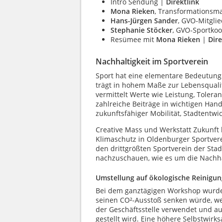
Intro Sendung |
Direktlink
Mona Rieken
, Transformationsma
Hans-Jürgen Sander
, GVO-Mitglie
Stephanie Stöcker
, GVO-Sportkoo
Resümee mit
Mona Rieken
|
Dire
Nachhaltigkeit im Sportverein
Sport hat eine elementare Bedeutung f
trägt in hohem Maße zur Lebensquali
vermittelt Werte wie Leistung, Tolera
zahlreiche Beiträge in wichtigen Han
zukunftsfähiger Mobilität, Stadtentwic
Creative Mass und Werkstatt Zukunft h
Klimaschutz in Oldenburger Sportver
den drittgrößten Sportverein der Sta
nachzuschauen, wie es um die Nachhalt
Umstellung auf ökologische Reinigun
Bei dem ganztägigen Workshop wurde s
seinen CO²-Ausstoß senken würde, we
der Geschäftsstelle verwendet und auc
gestellt wird. Eine höhere Selbstwirk