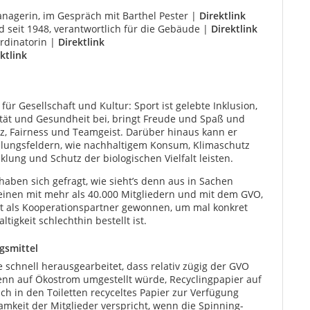
nagerin, im Gespräch mit Barthel Pester |
Direktlink
d seit 1948, verantwortlich für die Gebäude |
Direktlink
rdinatorin |
Direktlink
ktlink
ür Gesellschaft und Kultur: Sport ist gelebte Inklusion,
tät und Gesundheit bei, bringt Freude und Spaß und
nz, Fairness und Teamgeist. Darüber hinaus kann er
dlungsfeldern, wie nachhaltigem Konsum, Klimaschutz
klung und Schutz der biologischen Vielfalt leisten.
aben sich gefragt, wie sieht’s denn aus in Sachen
einen mit mehr als 40.000 Mitgliedern und mit dem GVO,
dt als Kooperationspartner gewonnen, um mal konkret
igkeit schlechthin bestellt ist.
gsmittel
chnell herausgearbeitet, dass relativ zügig der GVO
nn auf Ökostrom umgestellt würde, Recyclingpapier auf
h in den Toiletten recyceltes Papier zur Verfügung
samkeit der Mitglieder verspricht, wenn die Spinning-