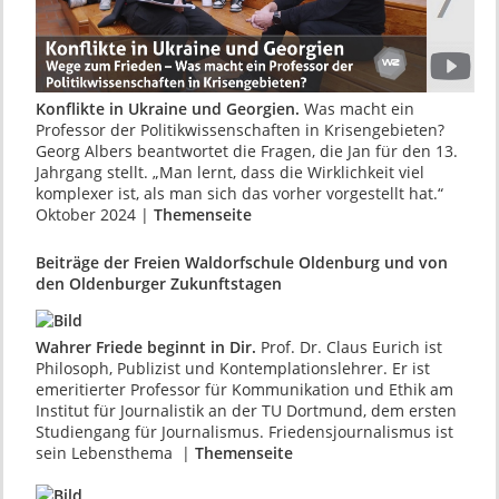
Konflikte in Ukraine und Georgien.
Was macht ein
Professor der Politikwissenschaften in Kri­sengebie­ten?
Georg Albers beantwortet die Fra­gen, die Jan für den 13.
Jahrgang stellt. „Man lernt, dass die Wirklichkeit viel
komplexer ist, als man sich das vorher vorgestellt hat.“
Oktober 2024 |
Themenseite
Beiträge der Freien Waldorfschule Oldenburg und von
den Oldenburger Zukunftstagen
Wahrer Friede beginnt in Dir.
Prof. Dr. Claus Eurich ist
Philosoph, Publizist und Kontempla­tionslehrer. Er ist
emeritierter Professor für Kommunikation und Ethik am
Institut für Jour­nalistik an der TU Dortmund, dem ersten
Stu­diengang für Journalismus. Friedensjourna­lismus ist
sein Lebensthema |
Themenseite