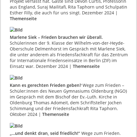
Projekt verfasst hat. Gäste sind Devon Curtis, Professorin
aus England, Suraj Mailitafi, Rita Taphorn und Schulpatin
Esther Filly, die auch für uns singt. Dezember 2024 |
Themenseite
Marlene Siek – Frieden brauchen wir überall.
Schülerinnen der 9. Klasse der Wilhelm-von-der-Heyde-
Oberschule Delmenhorst im Gespräch mit Marlene Siek,
die unter anderem als Friedensfachkraft für das Zentrum
für Internationale Friedenseinsätze in Berlin (ZIF) im
Einsatz war. Dezember 2024 |
Themenseite
Kann es gerechten Frieden geben?
Wege zum Frieden –
Schüler:innen des Neuen Gymna­siums Oldenburg (NGO)
im Gespräch mit dem Bischof der Ev.-Luth. Kirche in
Oldenburg Thomas Adomeit, dem Schriftsteller Jochen
Schimmang und der Friedensfachkraft Rita Taphorn.
Oktober 2024 |
Themenseite
„…und denkt dran, seid friedlich!“
Wege zum Frieden.