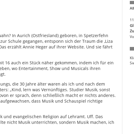
Al
11
Gl
Zu
ahn? In Aurich (Ostfriesland) geboren, in Spetzerfehn
Vo
 zur Schule gegangen, entsponn sich der Traum die ‚Liza
Das erzählt Annie Heger auf ihrer Website. Und sie fährt
Kl
t 16 auch ein Stück näher gekommen, indem ich für ein
Si
 leben, wo Entertainment, Show und Musicals ihren
gt.
 Jungs, die 30 Jahre älter waren als ich und nach dem
ers: „Kind, lern was Vernünftiges. Studier Musik, sonst
wovon er sprach, denn schließlich macht er nichts anderes.
t aufgewachsen, dass Musik und Schauspiel richtige
k und evangelischen Religion auf Lehramt. Uff. Das
llte nicht Musik unterrichten, sondern Musik machen, ich