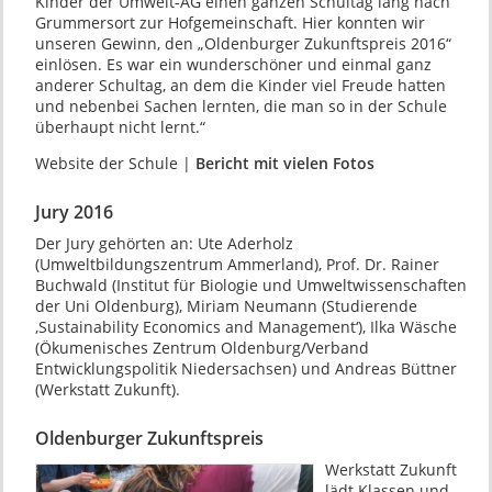
Kinder der Umwelt-AG einen ganzen Schultag lang nach
Grummersort zur Hofgemeinschaft. Hier konnten wir
unseren Gewinn, den „Oldenburger Zukunftspreis 2016“
einlösen. Es war ein wunderschöner und einmal ganz
anderer Schultag, an dem die Kinder viel Freude hatten
und nebenbei Sachen lernten, die man so in der Schule
überhaupt nicht lernt.“
Website der Schule |
Bericht mit vielen Fotos
Jury 2016
Der Jury gehörten an: Ute Aderholz
(Umweltbildungszentrum Ammerland), Prof. Dr. Rainer
Buchwald (Institut für Biologie und Umweltwissenschaften
der Uni Oldenburg), Miriam Neumann (Studierende
‚Sustainability Economics and Management‘), Ilka Wäsche
(Ökumenisches Zentrum Oldenburg/Verband
Entwicklungspolitik Niedersachsen) und Andreas Büttner
(Werkstatt Zukunft).
Oldenburger Zukunftspreis
Werkstatt Zukunft
lädt Klassen und