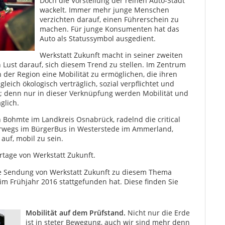
Doch die Vorstellung der reinen Auto-Stadt
wackelt. Immer mehr junge Menschen
verzichten darauf, einen Führerschein zu
machen. Für junge Konsumenten hat das
Auto als Statussymbol ausgedient.
Werkstatt Zukunft macht in seiner zweiten
Lust darauf, sich diesem Trend zu stellen. Im Zentrum
 der Region eine Mobilität zu ermöglichen, die ihren
eich ökologisch verträglich, sozial verpflichtet und
st; denn nur in dieser Verknüpfung werden Mobilität und
glich.
 Bohmte im Landkreis Osnabrück, radelnd die critical
erwegs im BürgerBus in Westerstede im Ammerland,
auf, mobil zu sein.
tage von Werkstatt Zukunft.
ste Sendung von Werkstatt Zukunft zu diesem Thema
im Frühjahr 2016 stattgefunden hat. Diese finden Sie
Mobilität auf dem Prüfstand.
Nicht nur die Erde
ist in steter Bewegung, auch wir sind mehr denn