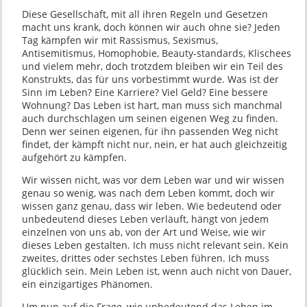
Diese Gesellschaft, mit all ihren Regeln und Gesetzen
macht uns krank, doch können wir auch ohne sie? Jeden
Tag kämpfen wir mit Rassismus, Sexismus,
Antisemitismus, Homophobie, Beauty-standards, Klischees
und vielem mehr, doch trotzdem bleiben wir ein Teil des
Konstrukts, das für uns vorbestimmt wurde. Was ist der
Sinn im Leben? Eine Karriere? Viel Geld? Eine bessere
Wohnung? Das Leben ist hart, man muss sich manchmal
auch durchschlagen um seinen eigenen Weg zu finden.
Denn wer seinen eigenen, für ihn passenden Weg nicht
findet, der kämpft nicht nur, nein, er hat auch gleichzeitig
aufgehört zu kämpfen.
Wir wissen nicht, was vor dem Leben war und wir wissen
genau so wenig, was nach dem Leben kommt, doch wir
wissen ganz genau, dass wir leben. Wie bedeutend oder
unbedeutend dieses Leben verläuft, hängt von jedem
einzelnen von uns ab, von der Art und Weise, wie wir
dieses Leben gestalten. Ich muss nicht relevant sein. Kein
zweites, drittes oder sechstes Leben führen. Ich muss
glücklich sein. Mein Leben ist, wenn auch nicht von Dauer,
ein einzigartiges Phänomen.
Um nun auf die Frage, wie unbedeutend das Leben im