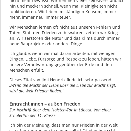
nicht mehr bewusst. Wir nehmen vieles selbstverständlich
hin und meckern schnell, wenn mal Kleinigkeiten nicht
funktionieren. Wir leben im ständigen Konsum, immer
mehr, immer neu, immer teuer.
Wir Menschen lernen oft nicht aus unseren Fehlern und
Taten. Statt den Frieden zu bewahren, zetteln wir Krieg
an. Wir zerstören die Natur und das Klima durch immer
neue Bauprojekte oder andere Dinge.
Ich glaube, wenn wir mal daran arbeiten, mit wenigen
Dingen, Liebe, Fürsorge und Respekt zu leben, hätten wir
unsere Verantwortung gegenüber der Erde und den
Menschen erfüllt.
Dieses Zitat von Jimi Hendrix finde ich sehr passend:
„Wenn die Macht der Liebe über die Liebe zur Macht siegt,
wird die Welt Frieden finden.“
Eintracht innen – außen Frieden
Zur Inschrift über dem Holsten-Tor in Lübeck. Von einer
Schüler*in der 11. Klasse
Ich bin der Meinung, dass man nur Frieden in der Welt
schaffen kann, wenn in einem selbst Frieden herrscht.