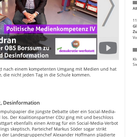
Al
11
Gl
Zu
Vo
Kl
Si
agt nach einem kompetenten Umgang mit Medien und hat
e, die nicht jeden Tag in die Schule kommen.
, Desinformation
Impulspapier die jüngste Debatte über ein Social-Media-
 los. Der Koalitionspartner CDU ging mit und beschloss
uttgart ebenfalls einen Antrag für ein Social-Media-Verbot
rdings skeptisch, Parteichef Markus Söder sogar strikt
ch der Landesgruppenchef Alexander Hoffmann plädierte