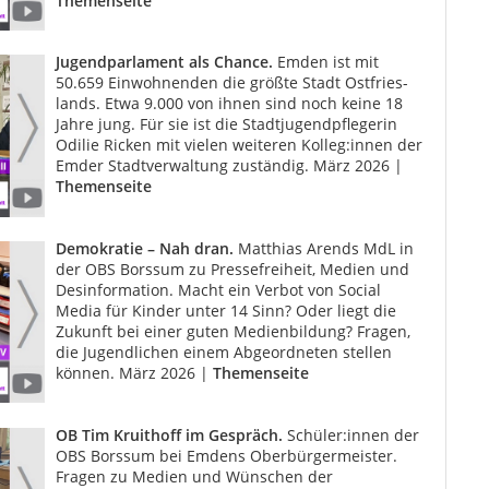
Themenseite
Jugendparlament als Chance.
Emden ist mit
50.659 Einwohnenden die größte Stadt Ostfries­
lands. Etwa 9.000 von ihnen sind noch keine 18
Jahre jung. Für sie ist die Stadtjugendpflegerin
Odilie Ricken mit vielen weiteren Kolleg:innen der
Emder Stadtverwaltung zuständig. März 2026 |
Themenseite
Demokratie – Nah dran.
Matthias Arends MdL in
der OBS Borssum zu Pressefreiheit, Medien und
Desinformation. Macht ein Verbot von So­cial
Media für Kinder unter 14 Sinn? Oder liegt die
Zukunft bei einer guten Medienbildung? Fragen,
die Jugendlichen einem Abge­ordneten stellen
können. März 2026 |
Themenseite
OB Tim Kruithoff im Gespräch.
Schüler:innen der
OBS Borssum bei Emdens Oberbürger­meister.
Fragen zu Medien und Wünschen der