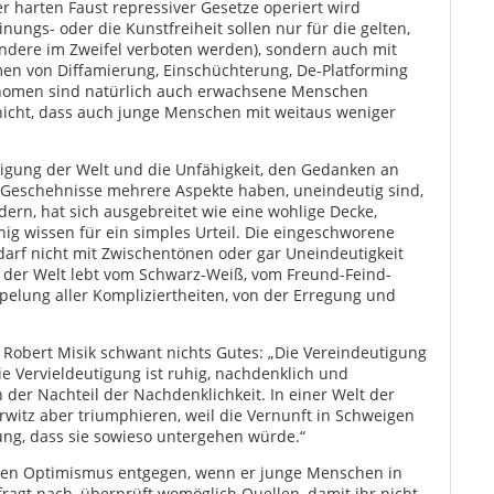
er harten Faust repressiver Gesetze operiert wird
ngs- oder die Kunstfreiheit sollen nur für die gelten,
andere im Zweifel verboten werden), sondern auch mit
en von Diffamierung, Einschüchterung, De-Platforming
nomen sind natürlich auch erwachsene Menschen
nicht, dass auch junge Menschen mit weitaus weniger
igung der Welt und die Unfähigkeit, den Gedanken an
n Geschehnisse mehrere Aspekte haben, uneindeutig sind,
rn, hat sich ausgebreitet wie eine wohlige Decke,
nig wissen für ein simples Urteil. Die eingeschworene
 darf nicht mit Zwischentönen oder gar Uneindeutigkeit
g der Welt lebt vom Schwarz-Weiß, vom Freund-Feind-
pelung aller Kompliziertheiten, von der Erregung und
Robert Misik schwant nichts Gutes: „Die Vereindeutigung
ie Vervieldeutigung ist ruhig, nachdenklich und
n der Nachteil der Nachdenklichkeit. In einer Welt der
rwitz aber triumphieren, weil die Vernunft in Schweigen
ung, dass sie sowieso untergehen würde.“
enen Optimismus entgegen, wenn er junge Menschen in
 fragt nach, überprüft womöglich Quellen, damit ihr nicht