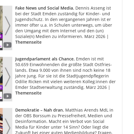
Fake News und Social Media.
Dennis Asseng ist
bei der Stadt Emden zuständig für Kinder- und
Jugendschutz. In den vergangenen Jahren ist er
immer öfter u.a. in Schulen unterwegs, um über
den Umgang mit dem Internet und den (un)
Soziale(n) Medien zu informieren. März 2026 |
Themenseite
Jugendparlament als Chance.
Emden ist mit
50.659 Einwohnenden die größte Stadt Ostfries­
lands. Etwa 9.000 von ihnen sind noch keine 18
Jahre jung. Für sie ist die Stadtjugendpflegerin
Odilie Ricken mit vielen weiteren Kolleg:innen der
Emder Stadtverwaltung zuständig. März 2026 |
Themenseite
Demokratie – Nah dran.
Matthias Arends MdL in
der OBS Borssum zu Pressefreiheit, Medien und
Desinformation. Macht ein Verbot von So­cial
Media für Kinder unter 14 Sinn? Oder liegt die
Zukunft bei einer guten Medienbildung? Fragen,