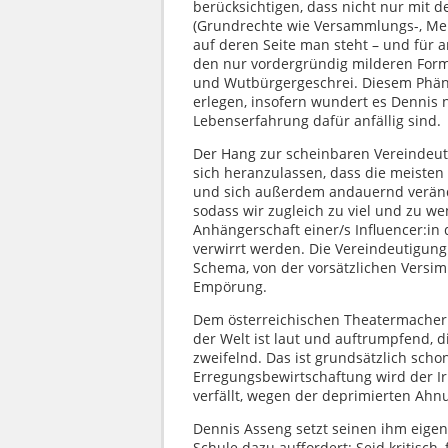
berücksichtigen, dass nicht nur mit d
(Grundrechte wie Versammlungs-, Meinu
auf deren Seite man steht – und für 
den nur vordergründig milderen Form
und Wutbürgergeschrei. Diesem Phä
erlegen, insofern wundert es Dennis 
Lebenserfahrung dafür anfällig sind.
Der Hang zur scheinbaren Vereindeut
sich heranzulassen, dass die meiste
und sich außerdem andauernd verände
sodass wir zugleich zu viel und zu we
Anhängerschaft einer/s Influencer:in
verwirrt werden. Die Vereindeutigun
Schema, von der vorsätzlichen Versim
Empörung.
Dem österreichischen Theatermacher 
der Welt ist laut und auftrumpfend, d
zweifelnd. Das ist grundsätzlich scho
Erregungsbewirtschaftung wird der Ir
verfällt, wegen der deprimierten Ahn
Dennis Asseng setzt seinen ihm eig
Schule dazu auffordert: Seid kritisch,