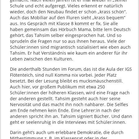
Schule und echt aufgeregt. Vieles erkennt er natürlich
wieder, doch den Neubau findet er schon „krass schön“.
Auch das Mobiliar auf den Fluren sieht „krass bequem“
aus. Ins Gespräch mit Klasse 8 kommt er fix. Sie alle
haben gemeinsam das Hörbuch Mama, bitte lern Deutsch
gehört, das Tahsim selber eingesprochen hat. Und so
sprudeln die Fragen nur so aus ihnen heraus. Viele der
Schüler:innen sind migrantisch sozialisiert wie eben auch
Tahsim. Er hat Verständnis wie kaum ein anderer für ihr
Leben zwischen den Kulturen.
Die anderthalb Stunden im Forum, das ist die Aula der IGS
Flötenteich, sind null Komma nix vorbei. Jeder Platz
besetzt. Bei der Lesung bleibt es mucksmäuschenstill.
Auch hier, vor großem Publikum mit etwa 250
Schüler:innen der höheren Klassen, wird eine Frage nach
der anderen gestellt. Tahsim gesteht auch hier seine
Nervosität und das macht ihn noch nahbarer. Die Selfies
am Ende nehmen kein Ende. Eine Lehrer:in nach der
anderen spricht ihn an. Tahsim signiert Bücher. Und dann
geht er seelenruhig in die Interviews mit Schüler:innen.
Darin geht’s auch um erlebbare Demokratie, die durch
Mitbestimmung z. B. im Klassenrat oder in der