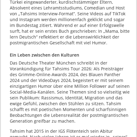
Türkei eingewanderter, kurdischstämmiger Eltern,
Absolvent eines Lehramtsstudiums, Comedian und Host
von „Tahsims Interview-Format“. Seine Videos auf TikTok
und Instagram werden millionenfach geklickt und sogar
im Bundestag zitiert. Während er auf einer Erfolgswelle
surft, hat er sein erstes Buch geschrieben: In „Mama, bitte
lern Deutsch“ reflektiert er die Lebenswirklichkeit der
postmigrantischen Gesellschaft mit viel Humor.
Ein Leben zwischen den Kulturen
Das Deutsche Theater München schreibt in der
Vorankündigung für Tahsims Tour 2026: Als Preisträger
des Grimme-Online-Awards 2024, des Blauen Panther
2024 und der VideoDays 2024, begeistert er mit seinem
einzigartigen Humor über eine Million Follower auf seinen
Social-Media-Kanälen. Seine Themen sind so vielseitig wie
sein Publikum: Rassismus, Identität, Migration und das
ewige Gefühl, zwischen den Stühlen zu sitzen. Tahsim
schafft es mit poetischen Momenten und scharfsinnigen
Beobachtungen die Lebensrealität der postmigrantischen
Generation greifbar zu machen.
Tahsim hat 2015 in der IGS Flötenteich sein Abitur
gemacht. Nach vielen Jahren ist er mal wieder in „seiner“